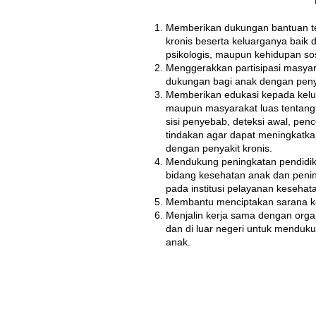
Memberikan dukungan bantuan te
kronis beserta keluarganya baik 
psikologis, maupun kehidupan sos
Menggerakkan partisipasi masya
dukungan bagi anak dengan penya
Memberikan edukasi kepada kelu
maupun masyarakat luas tentang p
sisi penyebab, deteksi awal, pe
tindakan agar dapat meningkatk
dengan penyakit kronis.
Mendukung peningkatan pendidik
bidang kesehatan anak dan pen
pada institusi pelayanan kesehat
Membantu menciptakan sarana ke
Menjalin kerja sama dengan organis
dan di luar negeri untuk mendu
anak.
Call us:
Find us: