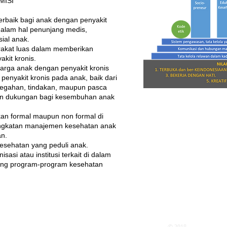
MISI
rbaik bagi anak dengan penyakit
dalam hal penunjang medis,
ial anak.
rakat luas dalam memberikan
kit kronis.
arga anak dengan penyakit kronis
enyakit kronis pada anak, baik dari
ncegahan, tindakan, maupun pasca
an dukungan bagi kesembuhan anak
an formal maupun non formal di
ingkatan manajemen kesehatan anak
an.
sehatan yang peduli anak.
asi atau institusi terkait di dalam
kung program-program kesehatan
© 2018