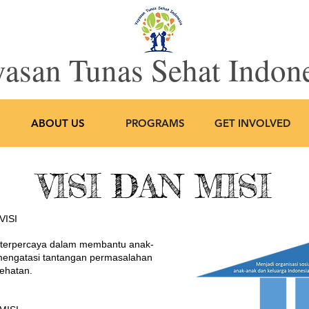
asan Tunas Sehat Indon
ABOUT US
PROGRAMS
GET INVOLVED
VISI DAN MISI
VISI
g terpercaya dalam membantu anak-
mengatasi tantangan permasalahan
ehatan.