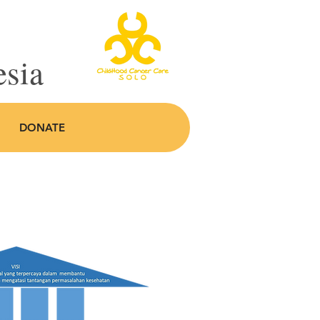
esia
DONATE